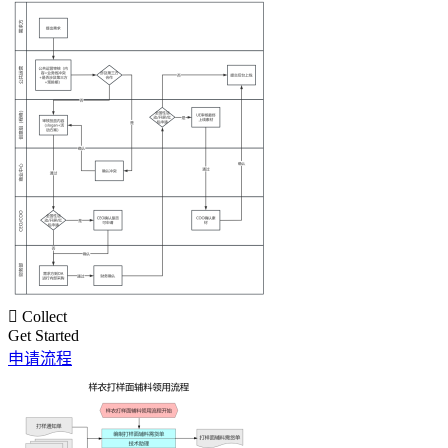

Collect
Get Started
申请流程