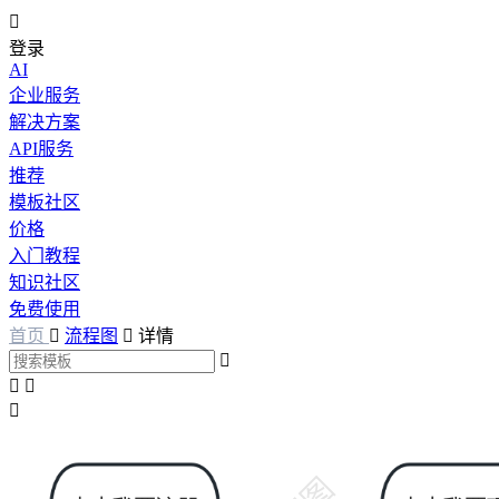

登录
AI
企业服务
解决方案
API服务
推荐
模板社区
价格
入门教程
知识社区
免费使用
首页

流程图

详情



