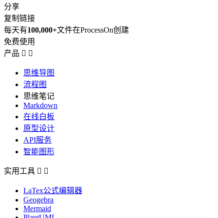
分享
复制链接
每天有
100,000+
文件在ProcessOn创建
免费使用
产品


思维导图
流程图
思维笔记
Markdown
在线白板
原型设计
API服务
智能图形
实用工具


LaTex公式编辑器
Geogebra
Mermaid
PlantUML