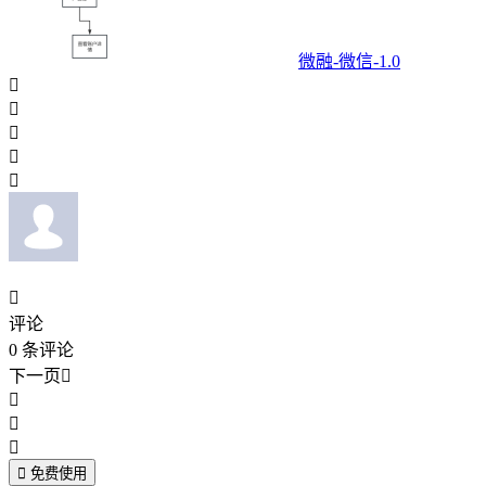
微融-微信-1.0






评论
0
条评论
下一页





免费使用