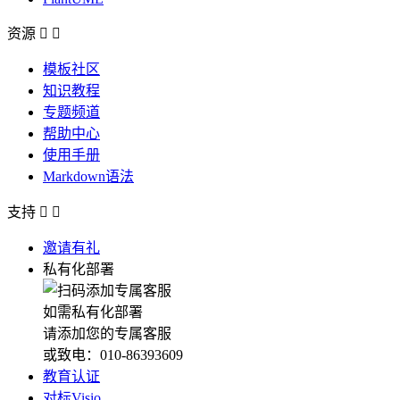
资源


模板社区
知识教程
专题频道
帮助中心
使用手册
Markdown语法
支持


邀请有礼
私有化部署
如需私有化部署
请添加您的专属客服
或致电：010-86393609
教育认证
对标Visio