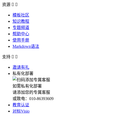
资源


模板社区
知识教程
专题频道
帮助中心
使用手册
Markdown语法
支持


邀请有礼
私有化部署
如需私有化部署
请添加您的专属客服
或致电：010-86393609
教育认证
对标Visio