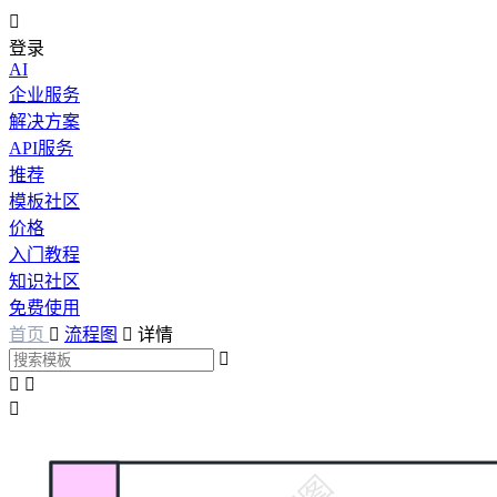

登录
AI
企业服务
解决方案
API服务
推荐
模板社区
价格
入门教程
知识社区
免费使用
首页

流程图

详情



