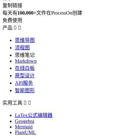
复制链接
每天有
100,000+
文件在ProcessOn创建
免费使用
产品


思维导图
流程图
思维笔记
Markdown
在线白板
原型设计
API服务
智能图形
实用工具


LaTex公式编辑器
Geogebra
Mermaid
PlantUML