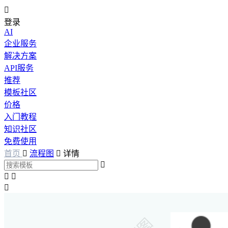

登录
AI
企业服务
解决方案
API服务
推荐
模板社区
价格
入门教程
知识社区
免费使用
首页

流程图

详情



