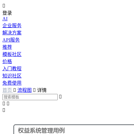

登录
AI
企业服务
解决方案
API服务
推荐
模板社区
价格
入门教程
知识社区
免费使用
首页

流程图

详情



