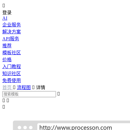

登录
AI
企业服务
解决方案
API服务
推荐
模板社区
价格
入门教程
知识社区
免费使用
首页

流程图

详情



