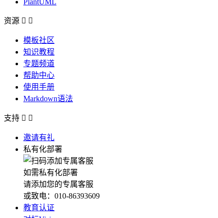
PlantUML
资源


模板社区
知识教程
专题频道
帮助中心
使用手册
Markdown语法
支持


邀请有礼
私有化部署
如需私有化部署
请添加您的专属客服
或致电：010-86393609
教育认证