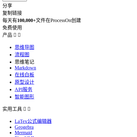
分享
复制链接
每天有
100,000+
文件在ProcessOn创建
免费使用
产品


思维导图
流程图
思维笔记
Markdown
在线白板
原型设计
API服务
智能图形
实用工具


LaTex公式编辑器
Geogebra
Mermaid