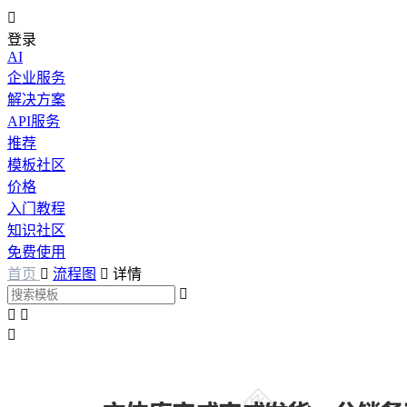

登录
AI
企业服务
解决方案
API服务
推荐
模板社区
价格
入门教程
知识社区
免费使用
首页

流程图

详情



