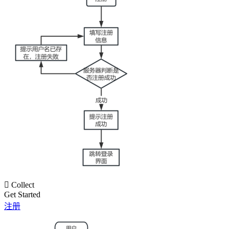

Collect
Get Started
注册