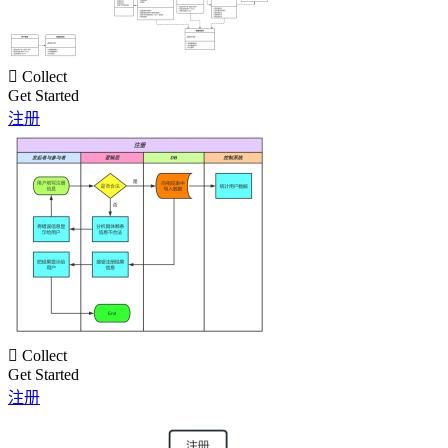

Collect
Get Started
注册

Collect
Get Started
注册