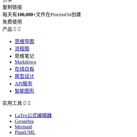
复制链接
每天有
100,000+
文件在ProcessOn创建
免费使用
产品


思维导图
流程图
思维笔记
Markdown
在线白板
原型设计
API服务
智能图形
实用工具


LaTex公式编辑器
Geogebra
Mermaid
PlantUML