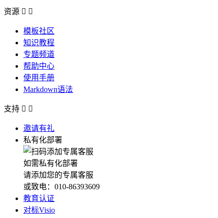
资源


模板社区
知识教程
专题频道
帮助中心
使用手册
Markdown语法
支持


邀请有礼
私有化部署
如需私有化部署
请添加您的专属客服
或致电：010-86393609
教育认证
对标Visio