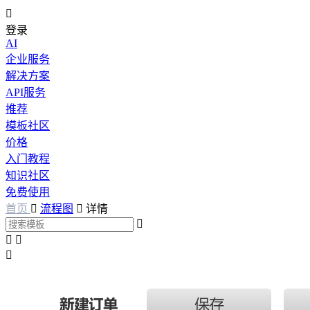

登录
AI
企业服务
解决方案
API服务
推荐
模板社区
价格
入门教程
知识社区
免费使用
首页

流程图

详情



