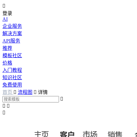

登录
AI
企业服务
解决方案
API服务
推荐
模板社区
价格
入门教程
知识社区
免费使用
首页

流程图

详情



