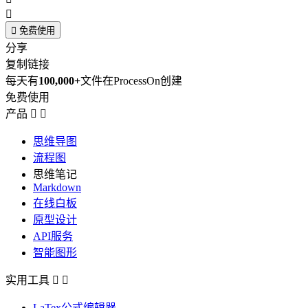


免费使用
分享
复制链接
每天有
100,000+
文件在ProcessOn创建
免费使用
产品


思维导图
流程图
思维笔记
Markdown
在线白板
原型设计
API服务
智能图形
实用工具


LaTex公式编辑器