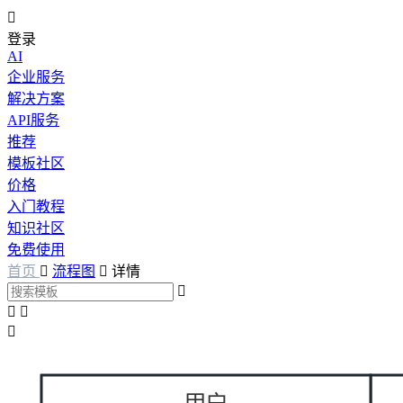

登录
AI
企业服务
解决方案
API服务
推荐
模板社区
价格
入门教程
知识社区
免费使用
首页

流程图

详情



