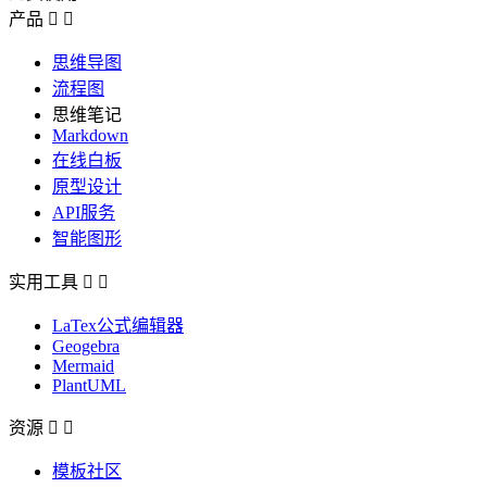
产品


思维导图
流程图
思维笔记
Markdown
在线白板
原型设计
API服务
智能图形
实用工具


LaTex公式编辑器
Geogebra
Mermaid
PlantUML
资源


模板社区