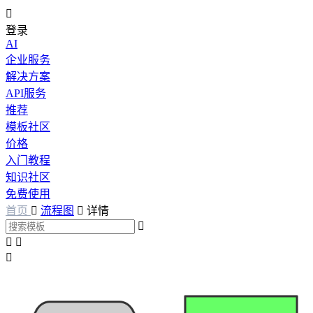

登录
AI
企业服务
解决方案
API服务
推荐
模板社区
价格
入门教程
知识社区
免费使用
首页

流程图

详情



