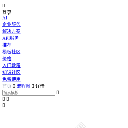

登录
AI
企业服务
解决方案
API服务
推荐
模板社区
价格
入门教程
知识社区
免费使用
首页

流程图

详情



