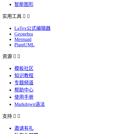
智能图形
实用工具


LaTex公式编辑器
Geogebra
Mermaid
PlantUML
资源


模板社区
知识教程
专题频道
帮助中心
使用手册
Markdown语法
支持


邀请有礼