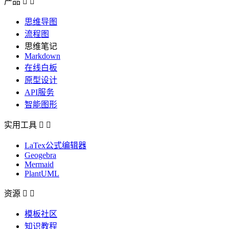
产品


思维导图
流程图
思维笔记
Markdown
在线白板
原型设计
API服务
智能图形
实用工具


LaTex公式编辑器
Geogebra
Mermaid
PlantUML
资源


模板社区
知识教程