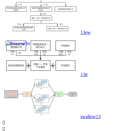
13ew
13tr
swallow13

