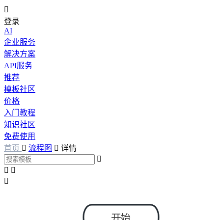

登录
AI
企业服务
解决方案
API服务
推荐
模板社区
价格
入门教程
知识社区
免费使用
首页

流程图

详情



