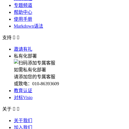
专题频道
帮助中心
使用手册
Markdown语法
支持


邀请有礼
私有化部署
如需私有化部署
请添加您的专属客服
或致电：010-86393609
教育认证
对标Visio
关于


关于我们
加入我们