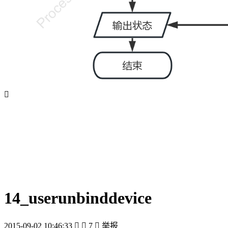

14_userunbinddevice
2015-09-02 10:46:33


7

举报