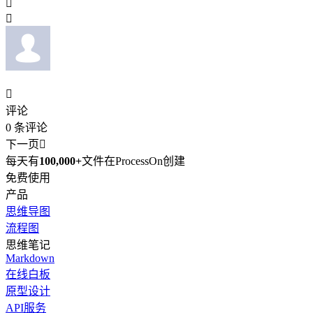



评论
0
条评论
下一页

每天有
100,000+
文件在ProcessOn创建
免费使用
产品
思维导图
流程图
思维笔记
Markdown
在线白板
原型设计
API服务