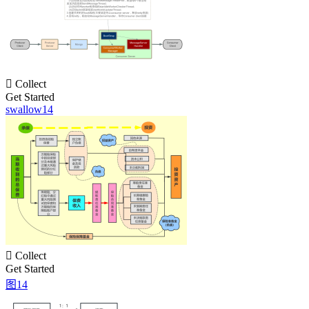

Collect
Get Started
swallow14

Collect
Get Started
图14