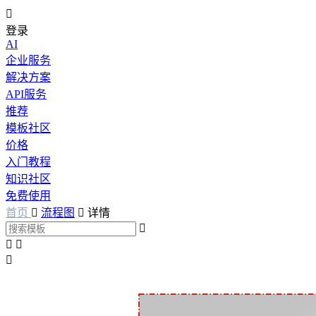

登录
AI
企业服务
解决方案
API服务
推荐
模板社区
价格
入门教程
知识社区
免费使用
首页

流程图

详情



