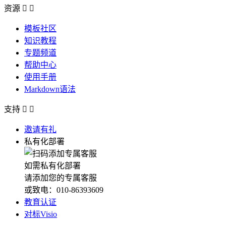
资源


模板社区
知识教程
专题频道
帮助中心
使用手册
Markdown语法
支持


邀请有礼
私有化部署
如需私有化部署
请添加您的专属客服
或致电：010-86393609
教育认证
对标Visio