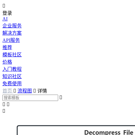

登录
AI
企业服务
解决方案
API服务
推荐
模板社区
价格
入门教程
知识社区
免费使用
首页

流程图

详情



