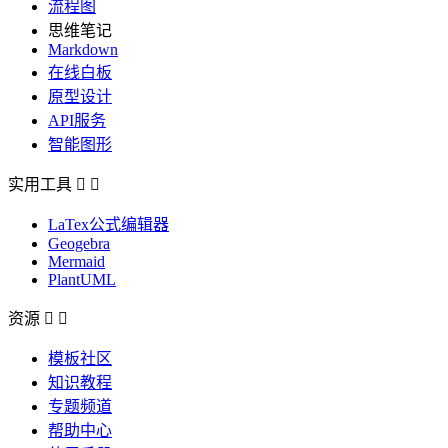
流程图
思维笔记
Markdown
在线白板
原型设计
API服务
智能图形
实用工具


LaTex公式编辑器
Geogebra
Mermaid
PlantUML
资源


模板社区
知识教程
专题频道
帮助中心