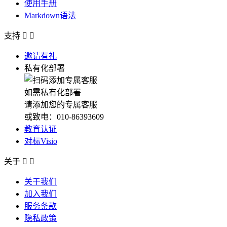
使用手册
Markdown语法
支持


邀请有礼
私有化部署
如需私有化部署
请添加您的专属客服
或致电：010-86393609
教育认证
对标Visio
关于


关于我们
加入我们
服务条款
隐私政策