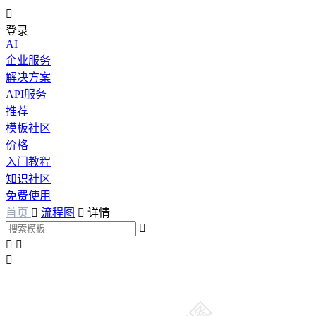

登录
AI
企业服务
解决方案
API服务
推荐
模板社区
价格
入门教程
知识社区
免费使用
首页

流程图

详情



