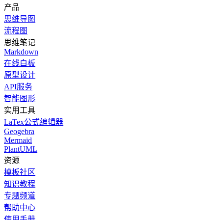
产品
思维导图
流程图
思维笔记
Markdown
在线白板
原型设计
API服务
智能图形
实用工具
LaTex公式编辑器
Geogebra
Mermaid
PlantUML
资源
模板社区
知识教程
专题频道
帮助中心
使用手册