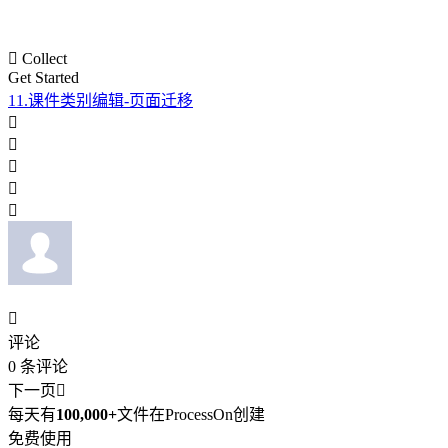

Collect
Get Started
11.课件类别编辑-页面迁移






评论
0
条评论
下一页

每天有
100,000+
文件在ProcessOn创建
免费使用