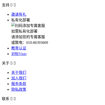
支持


邀请有礼
私有化部署
如需私有化部署
请添加您的专属客服
或致电：010-86393609
教育认证
对标Visio
关于


关于我们
加入我们
服务条款
隐私政策
联系

