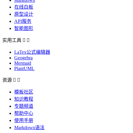
Markdown
在线白板
原型设计
API服务
智能图形
实用工具


LaTex公式编辑器
Geogebra
Mermaid
PlantUML
资源


模板社区
知识教程
专题频道
帮助中心
使用手册
Markdown语法