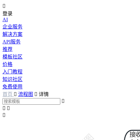

登录
AI
企业服务
解决方案
API服务
推荐
模板社区
价格
入门教程
知识社区
免费使用
首页

流程图

详情



