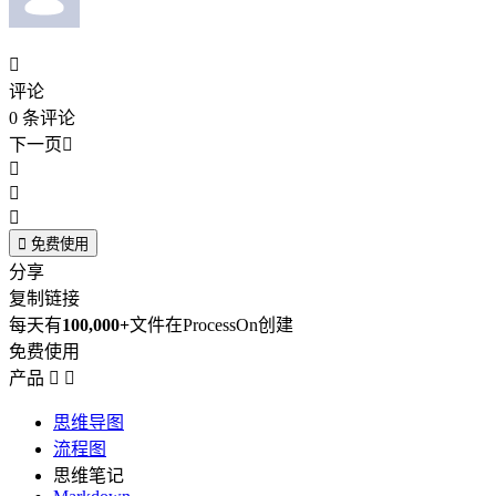

评论
0
条评论
下一页





免费使用
分享
复制链接
每天有
100,000+
文件在ProcessOn创建
免费使用
产品


思维导图
流程图
思维笔记