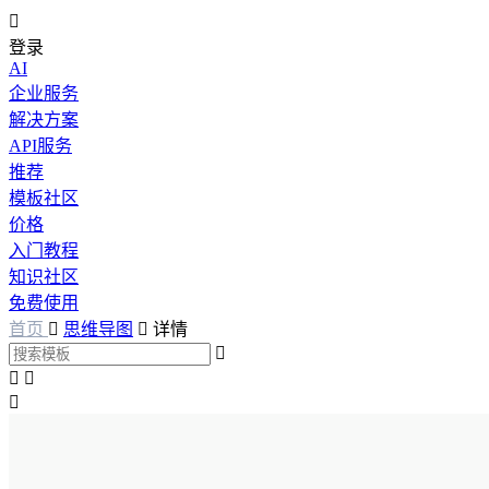

登录
AI
企业服务
解决方案
API服务
推荐
模板社区
价格
入门教程
知识社区
免费使用
首页

思维导图

详情



