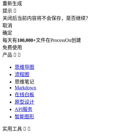
重新生成
提示

关闭后当前内容将不会保存，是否继续？
取消
确定
每天有
100,000+
文件在ProcessOn创建
免费使用
产品


思维导图
流程图
思维笔记
Markdown
在线白板
原型设计
API服务
智能图形
实用工具

