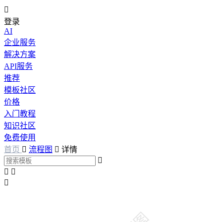

登录
AI
企业服务
解决方案
API服务
推荐
模板社区
价格
入门教程
知识社区
免费使用
首页

流程图

详情



