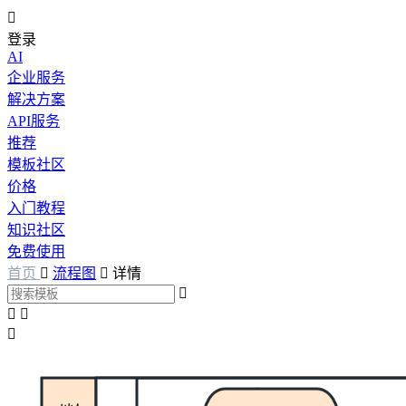

登录
AI
企业服务
解决方案
API服务
推荐
模板社区
价格
入门教程
知识社区
免费使用
首页

流程图

详情



