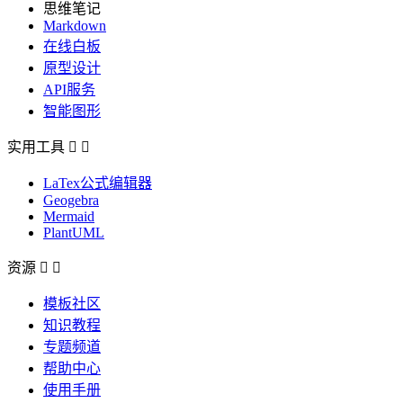
思维笔记
Markdown
在线白板
原型设计
API服务
智能图形
实用工具


LaTex公式编辑器
Geogebra
Mermaid
PlantUML
资源


模板社区
知识教程
专题频道
帮助中心
使用手册