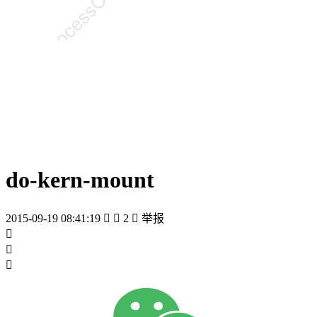
do-kern-mount
2015-09-19 08:41:19


2

举报


