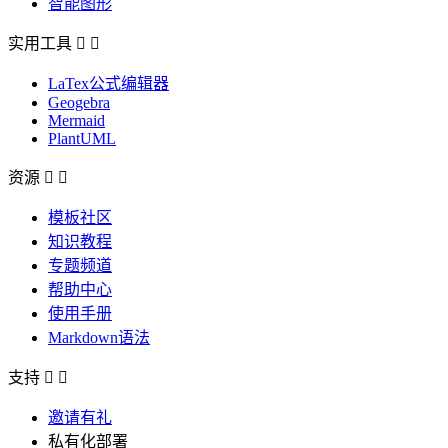
智能图形
实用工具


LaTex公式编辑器
Geogebra
Mermaid
PlantUML
资源


模板社区
知识教程
专题频道
帮助中心
使用手册
Markdown语法
支持


邀请有礼
私有化部署