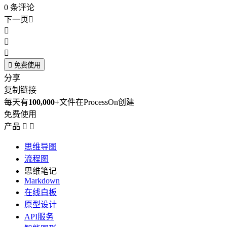
0
条评论
下一页





免费使用
分享
复制链接
每天有
100,000+
文件在ProcessOn创建
免费使用
产品


思维导图
流程图
思维笔记
Markdown
在线白板
原型设计
API服务