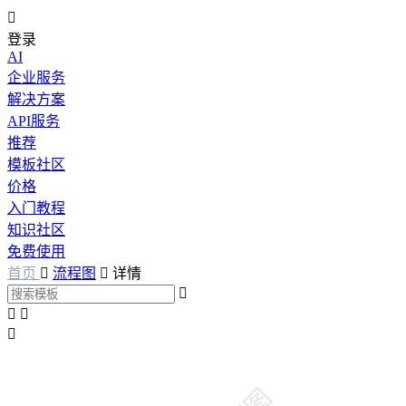

登录
AI
企业服务
解决方案
API服务
推荐
模板社区
价格
入门教程
知识社区
免费使用
首页

流程图

详情



