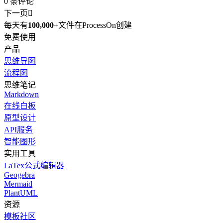
0
条评论
下一页

每天有
100,000+
文件在ProcessOn创建
免费使用
产品
思维导图
流程图
思维笔记
Markdown
在线白板
原型设计
API服务
智能图形
实用工具
LaTex公式编辑器
Geogebra
Mermaid
PlantUML
资源
模板社区