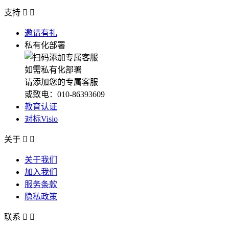
支持


邀请有礼
私有化部署
如需私有化部署
请添加您的专属客服
或致电：010-86393609
教育认证
对标Visio
关于


关于我们
加入我们
服务条款
隐私政策
联系

