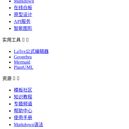
Markdown
在线白板
原型设计
API服务
智能图形
实用工具


LaTex公式编辑器
Geogebra
Mermaid
PlantUML
资源


模板社区
知识教程
专题频道
帮助中心
使用手册
Markdown语法