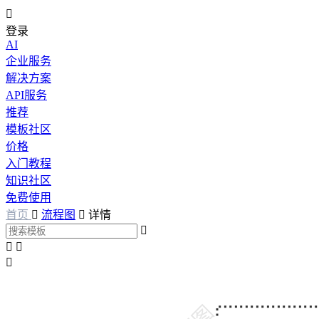

登录
AI
企业服务
解决方案
API服务
推荐
模板社区
价格
入门教程
知识社区
免费使用
首页

流程图

详情



