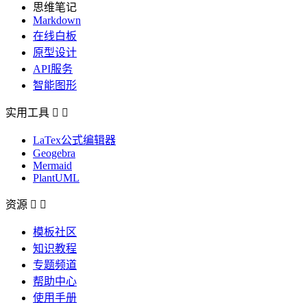
思维笔记
Markdown
在线白板
原型设计
API服务
智能图形
实用工具


LaTex公式编辑器
Geogebra
Mermaid
PlantUML
资源


模板社区
知识教程
专题频道
帮助中心
使用手册