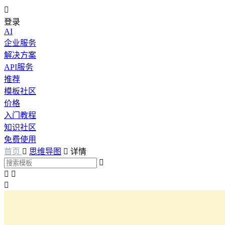

登录
AI
企业服务
解决方案
API服务
推荐
模板社区
价格
入门教程
知识社区
免费使用
首页

思维导图

详情



