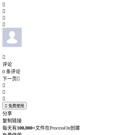





评论
0
条评论
下一页





免费使用
分享
复制链接
每天有
100,000+
文件在ProcessOn创建