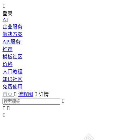

登录
AI
企业服务
解决方案
API服务
推荐
模板社区
价格
入门教程
知识社区
免费使用
首页

流程图

详情



