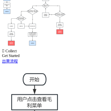

Collect
Get Started
出票流程