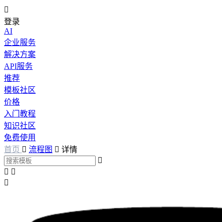

登录
AI
企业服务
解决方案
API服务
推荐
模板社区
价格
入门教程
知识社区
免费使用
首页

流程图

详情



