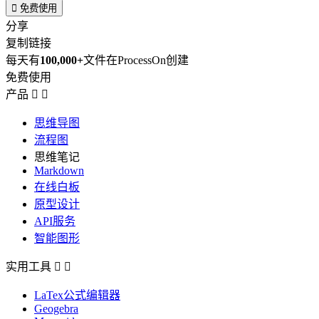

免费使用
分享
复制链接
每天有
100,000+
文件在ProcessOn创建
免费使用
产品


思维导图
流程图
思维笔记
Markdown
在线白板
原型设计
API服务
智能图形
实用工具


LaTex公式编辑器
Geogebra