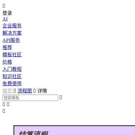

登录
AI
企业服务
解决方案
API服务
推荐
模板社区
价格
入门教程
知识社区
免费使用
首页

流程图

详情



