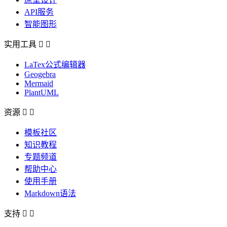
API服务
智能图形
实用工具


LaTex公式编辑器
Geogebra
Mermaid
PlantUML
资源


模板社区
知识教程
专题频道
帮助中心
使用手册
Markdown语法
支持

