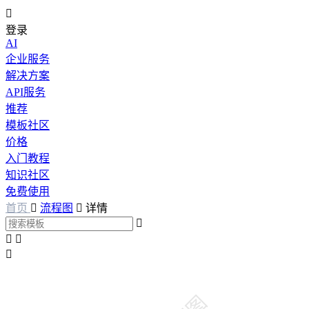

登录
AI
企业服务
解决方案
API服务
推荐
模板社区
价格
入门教程
知识社区
免费使用
首页

流程图

详情



