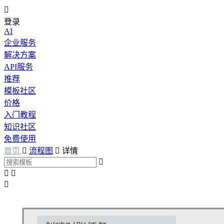

登录
AI
企业服务
解决方案
API服务
推荐
模板社区
价格
入门教程
知识社区
免费使用
首页

流程图

详情



