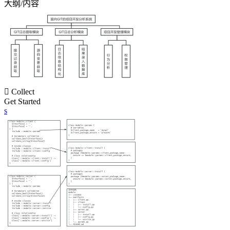
大纲/内容

Collect
Get Started
s