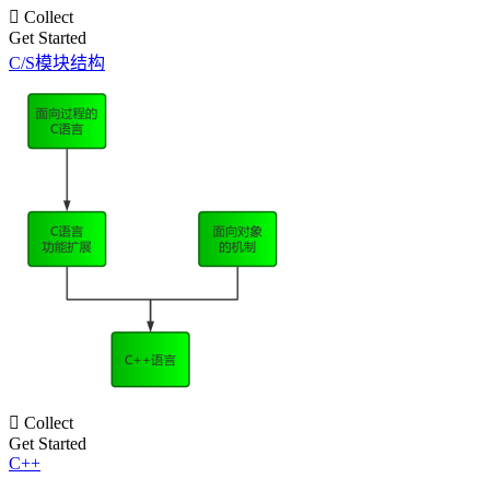

Collect
Get Started
C/S模块结构

Collect
Get Started
C++