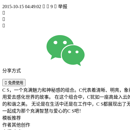
2015-10-15 04:49:02


9

举报



分享方式

免费使用
C S，一个充满魅力和神秘感的组合。C代表着清晰、明亮，
用爱去感化世界的故事。 在这个组合中，C犹如一座高耸入云的灯塔，照亮了前行的道路；而S则是一片柔软的沙滩，为疲惫的心灵提供了温暖的港湾。C与S相互依存，共同创造出一种独特
的和谐之美。 无论是在生活中还是在工作中，C S都展现出了无限的可能。它们提醒我们要拥有清晰的头脑，勇于追求真理；同时，也要拥有一颗善良的心，关爱他人，传递正能量。让我们
一起成为那个充满智慧与爱心的C S吧！
模板推荐
作者其他创作