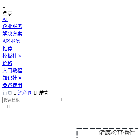

登录
AI
企业服务
解决方案
API服务
推荐
模板社区
价格
入门教程
知识社区
免费使用
首页

流程图

详情



