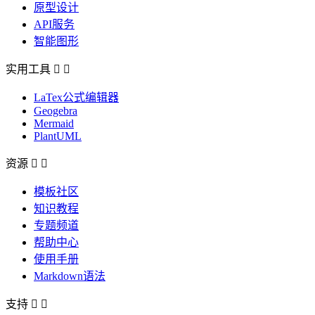
原型设计
API服务
智能图形
实用工具


LaTex公式编辑器
Geogebra
Mermaid
PlantUML
资源


模板社区
知识教程
专题频道
帮助中心
使用手册
Markdown语法
支持

