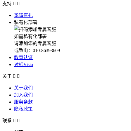
支持


邀请有礼
私有化部署
如需私有化部署
请添加您的专属客服
或致电：010-86393609
教育认证
对标Visio
关于


关于我们
加入我们
服务条款
隐私政策
联系

