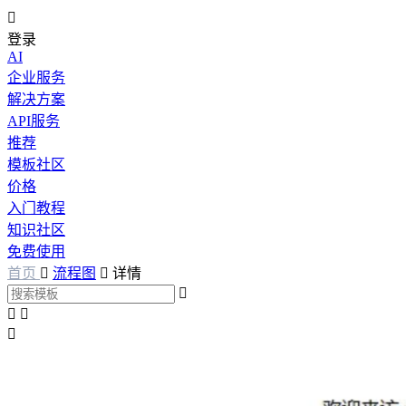

登录
AI
企业服务
解决方案
API服务
推荐
模板社区
价格
入门教程
知识社区
免费使用
首页

流程图

详情



