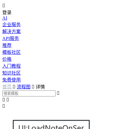

登录
AI
企业服务
解决方案
API服务
推荐
模板社区
价格
入门教程
知识社区
免费使用
首页

流程图

详情



