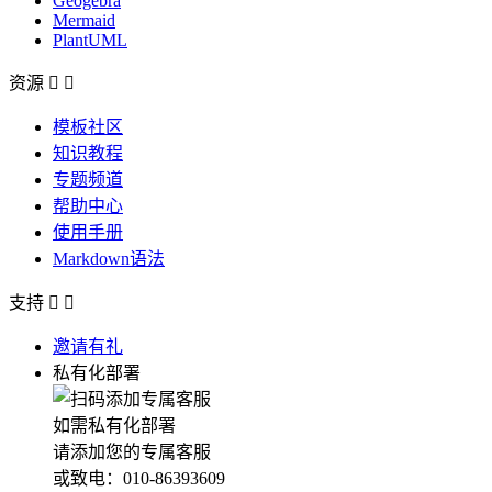
Geogebra
Mermaid
PlantUML
资源


模板社区
知识教程
专题频道
帮助中心
使用手册
Markdown语法
支持


邀请有礼
私有化部署
如需私有化部署
请添加您的专属客服
或致电：010-86393609