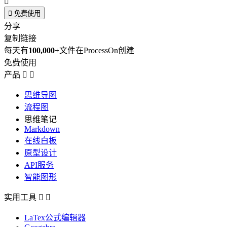


免费使用
分享
复制链接
每天有
100,000+
文件在ProcessOn创建
免费使用
产品


思维导图
流程图
思维笔记
Markdown
在线白板
原型设计
API服务
智能图形
实用工具


LaTex公式编辑器