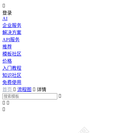

登录
AI
企业服务
解决方案
API服务
推荐
模板社区
价格
入门教程
知识社区
免费使用
首页

流程图

详情



