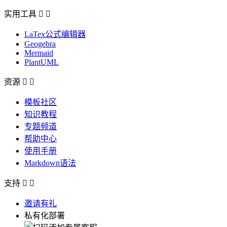
实用工具


LaTex公式编辑器
Geogebra
Mermaid
PlantUML
资源


模板社区
知识教程
专题频道
帮助中心
使用手册
Markdown语法
支持


邀请有礼
私有化部署