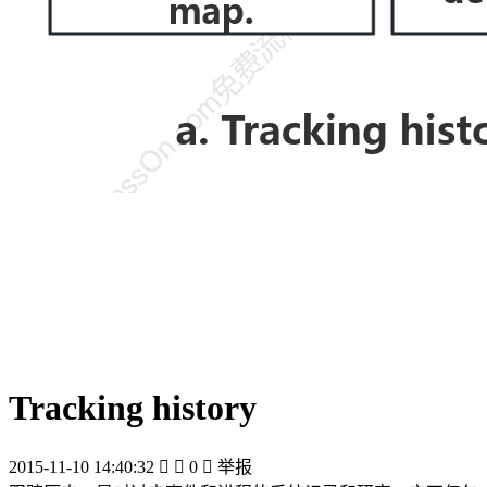
Tracking history
2015-11-10 14:40:32


0

举报