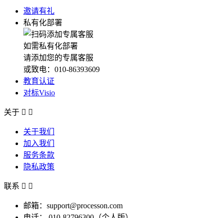
邀请有礼
私有化部署
如需私有化部署
请添加您的专属客服
或致电：010-86393609
教育认证
对标Visio
关于


关于我们
加入我们
服务条款
隐私政策
联系


邮箱：support@processon.com
电话：
010-82796300（个人版）