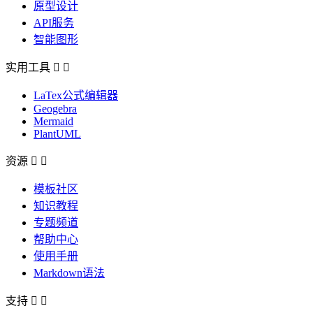
原型设计
API服务
智能图形
实用工具


LaTex公式编辑器
Geogebra
Mermaid
PlantUML
资源


模板社区
知识教程
专题频道
帮助中心
使用手册
Markdown语法
支持

