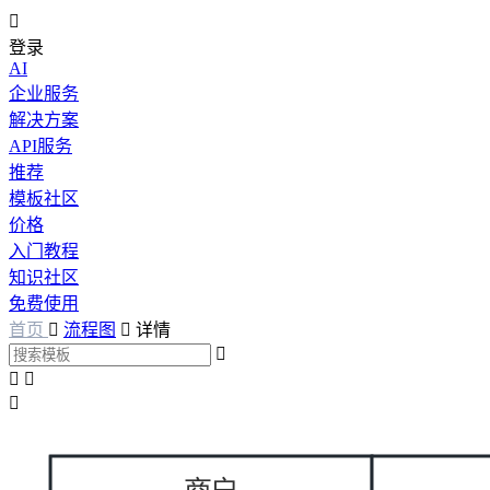

登录
AI
企业服务
解决方案
API服务
推荐
模板社区
价格
入门教程
知识社区
免费使用
首页

流程图

详情



