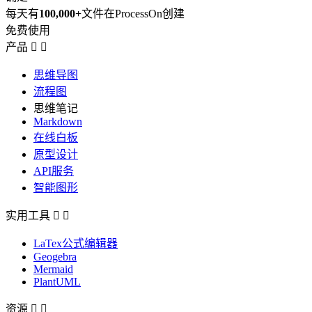
每天有
100,000+
文件在ProcessOn创建
免费使用
产品


思维导图
流程图
思维笔记
Markdown
在线白板
原型设计
API服务
智能图形
实用工具


LaTex公式编辑器
Geogebra
Mermaid
PlantUML
资源

