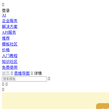

登录
AI
企业服务
解决方案
API服务
推荐
模板社区
价格
入门教程
知识社区
免费使用
首页

思维导图

详情



