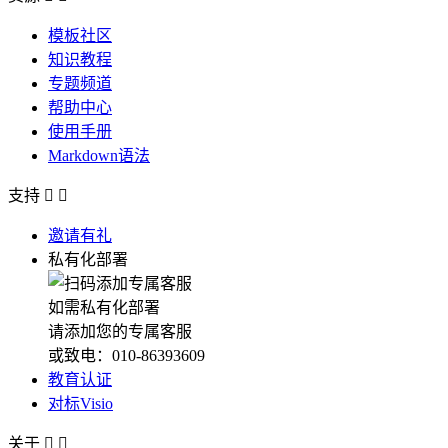
模板社区
知识教程
专题频道
帮助中心
使用手册
Markdown语法
支持


邀请有礼
私有化部署
如需私有化部署
请添加您的专属客服
或致电：010-86393609
教育认证
对标Visio
关于

