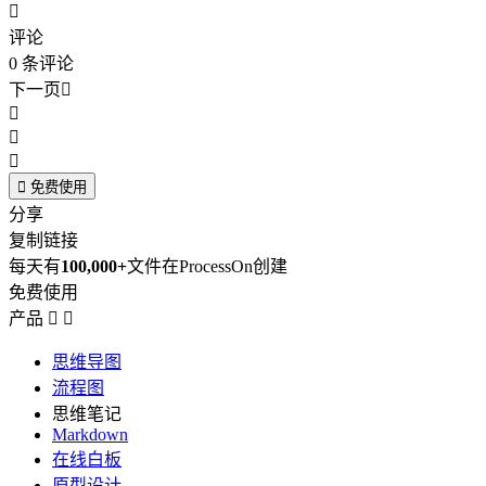

评论
0
条评论
下一页





免费使用
分享
复制链接
每天有
100,000+
文件在ProcessOn创建
免费使用
产品


思维导图
流程图
思维笔记
Markdown
在线白板
原型设计