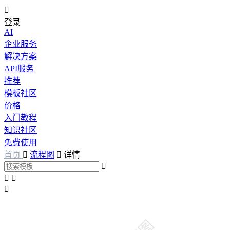

登录
AI
企业服务
解决方案
API服务
推荐
模板社区
价格
入门教程
知识社区
免费使用
首页

流程图

详情



