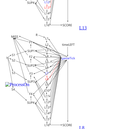
L13
L8