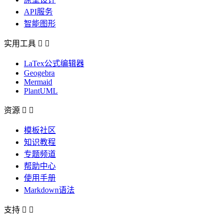
API服务
智能图形
实用工具


LaTex公式编辑器
Geogebra
Mermaid
PlantUML
资源


模板社区
知识教程
专题频道
帮助中心
使用手册
Markdown语法
支持

