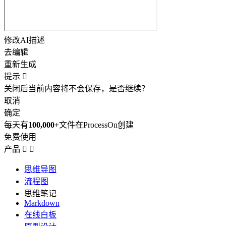
修改AI描述
去编辑
重新生成
提示

关闭后当前内容将不会保存，是否继续？
取消
确定
每天有
100,000+
文件在ProcessOn创建
免费使用
产品


思维导图
流程图
思维笔记
Markdown
在线白板