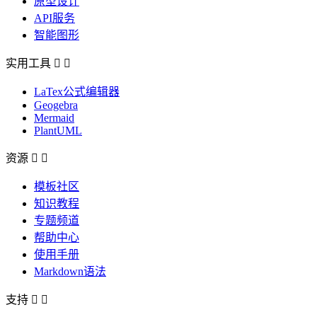
原型设计
API服务
智能图形
实用工具


LaTex公式编辑器
Geogebra
Mermaid
PlantUML
资源


模板社区
知识教程
专题频道
帮助中心
使用手册
Markdown语法
支持

