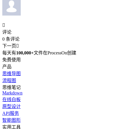

评论
0
条评论
下一页

每天有
100,000+
文件在ProcessOn创建
免费使用
产品
思维导图
流程图
思维笔记
Markdown
在线白板
原型设计
API服务
智能图形
实用工具