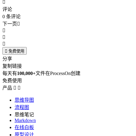

评论
0
条评论
下一页





免费使用
分享
复制链接
每天有
100,000+
文件在ProcessOn创建
免费使用
产品


思维导图
流程图
思维笔记
Markdown
在线白板
原型设计