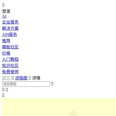

登录
AI
企业服务
解决方案
API服务
推荐
模板社区
价格
入门教程
知识社区
免费使用
首页

流程图

详情



