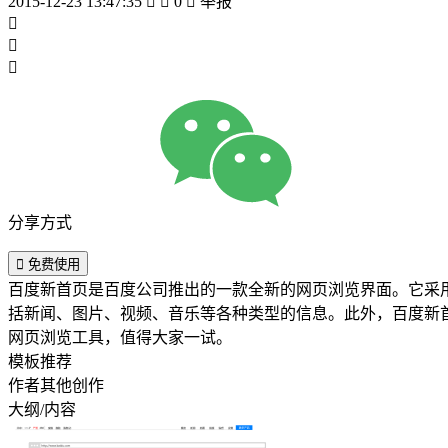
2015-12-23 13:47:35


0

举报



分享方式

免费使用
百度新首页是百度公司推出的一款全新的网页浏览界面。它采
括新闻、图片、视频、音乐等各种类型的信息。此外，百度新
网页浏览工具，值得大家一试。
模板推荐
作者其他创作
大纲/内容