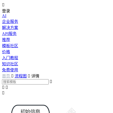

登录
AI
企业服务
解决方案
API服务
推荐
模板社区
价格
入门教程
知识社区
免费使用
首页

流程图

详情



