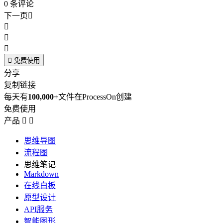
0
条评论
下一页





免费使用
分享
复制链接
每天有
100,000+
文件在ProcessOn创建
免费使用
产品


思维导图
流程图
思维笔记
Markdown
在线白板
原型设计
API服务
智能图形