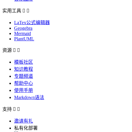
实用工具


LaTex公式编辑器
Geogebra
Mermaid
PlantUML
资源


模板社区
知识教程
专题频道
帮助中心
使用手册
Markdown语法
支持


邀请有礼
私有化部署