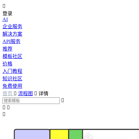

登录
AI
企业服务
解决方案
API服务
推荐
模板社区
价格
入门教程
知识社区
免费使用
首页

流程图

详情



