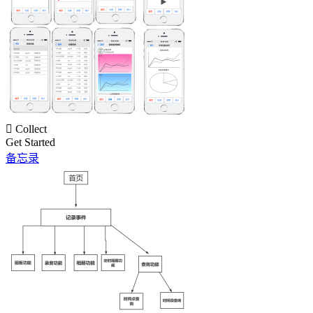

Collect
Get Started
备忘录