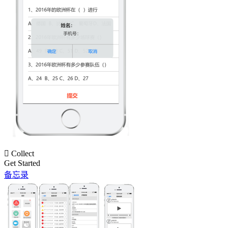

Collect
Get Started
备忘录