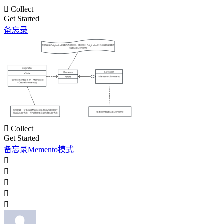

Collect
Get Started
备忘录

Collect
Get Started
备忘录Memento模式




