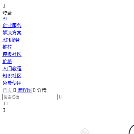

登录
AI
企业服务
解决方案
API服务
推荐
模板社区
价格
入门教程
知识社区
免费使用
首页

流程图

详情



