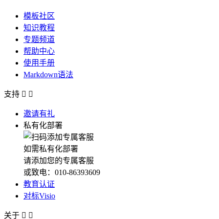
模板社区
知识教程
专题频道
帮助中心
使用手册
Markdown语法
支持


邀请有礼
私有化部署
如需私有化部署
请添加您的专属客服
或致电：010-86393609
教育认证
对标Visio
关于

