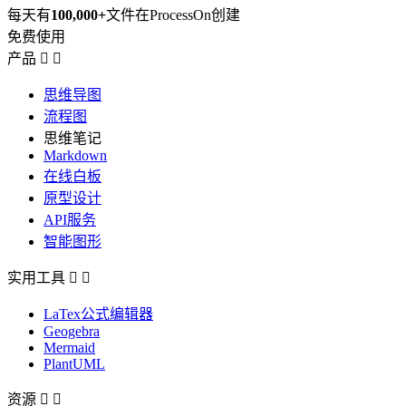
每天有
100,000+
文件在ProcessOn创建
免费使用
产品


思维导图
流程图
思维笔记
Markdown
在线白板
原型设计
API服务
智能图形
实用工具


LaTex公式编辑器
Geogebra
Mermaid
PlantUML
资源

